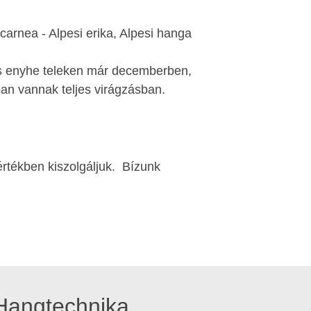
arnea - Alpesi erika, Alpesi hanga
 és enyhe teleken már decemberben,
ban vannak teljes virágzásban.
értékben kiszolgáljuk. Bízunk
Hangtechnika