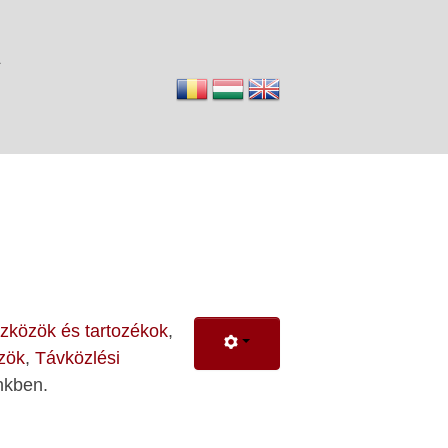
A
szközök és tartozékok
,
zök
,
Távközlési
nkben.