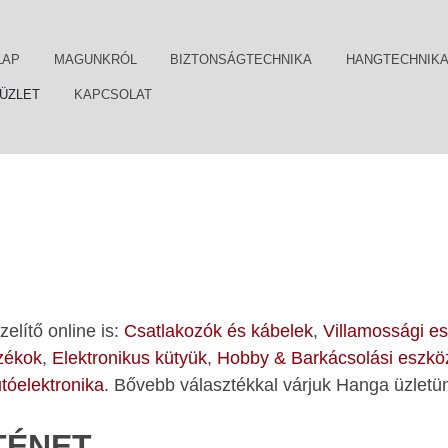
LAP
MAGUNKRÓL
BIZTONSÁGTECHNIKA
HANGTECHNIK
ÜZLET
KAPCSOLAT
elítő online is:
Csatlakozók és kábelek
,
Villamossági e
ozékok
,
Elektronikus kütyük
,
Hobby & Barkácsolási eszkö
tóelektronika
. Bővebb választékkal várjuk Hanga üzletü
TÉNET