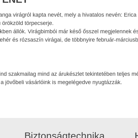
a virágról kapta nevét, mely a hivatalos nevén: Erica c
örökzöld törpecserje.
rvökben állók. Virágbimbói már késő ősszel megjelennek
fehér és rózsaszín virágai, de többnyire február-március
ind szakmailag mind az árukészlet tekintetében teljes m
 a jövőbeli vásárlóink is megelégedve nyugtázzák.
Biztonságtechnika