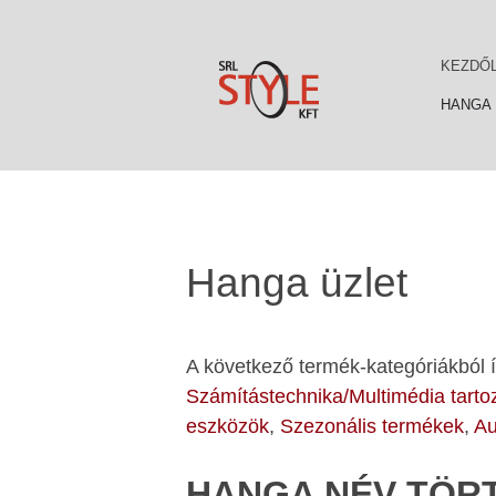
KEZDŐ
HANGA 
Hanga üzlet
A következő termék-kategóriákból íz
Számítástechnika/Multimédia tart
eszközök
,
Szezonális termékek
,
Au
HANGA NÉV TÖR